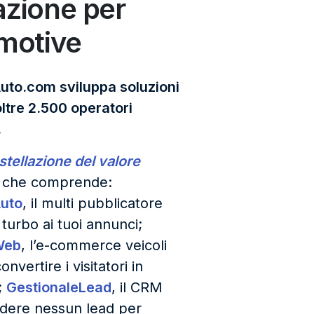
azione per
omotive
uto.com sviluppa soluzioni
 oltre 2.500 operatori
.
stellazione del valore
che comprende:
Auto
, il multi pubblicatore
 turbo ai tuoi annunci;
Web
, l’e-commerce veicoli
nvertire i visitatori in
i;
GestionaleLead
, il CRM
dere nessun lead per