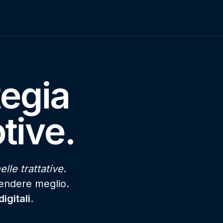
tegia
tive.
elle trattative
.
vendere meglio.
igitali
.