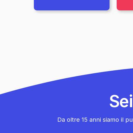
Se
Da oltre 15 anni siamo il pun