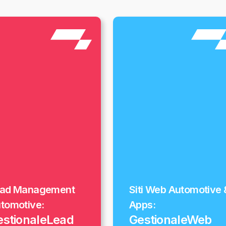
ad Management
Siti Web Automotive 
tomotive:
Apps:
estionaleLead
GestionaleWeb