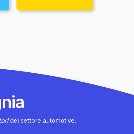
nia
ori
del settore automotive.