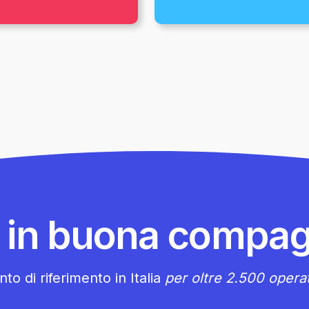
i in buona compag
to di riferimento in Italia
per oltre 2.500 operat