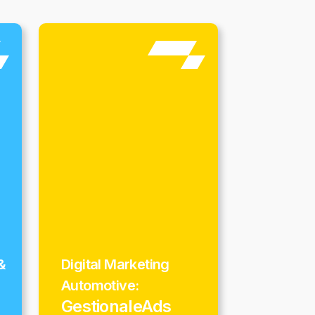
&
Digital Marketing
Automotive:
GestionaleAds