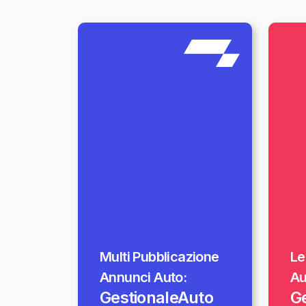
Multi Pubblicazione
Le
Annunci Auto:
Au
GestionaleAuto
G