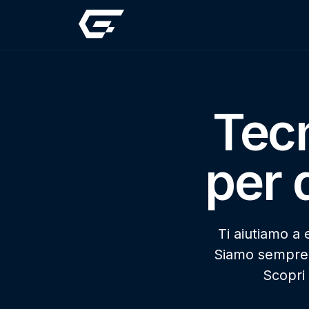
Tecn
per 
Ti aiutiamo a
Siamo sempre a
Scopri