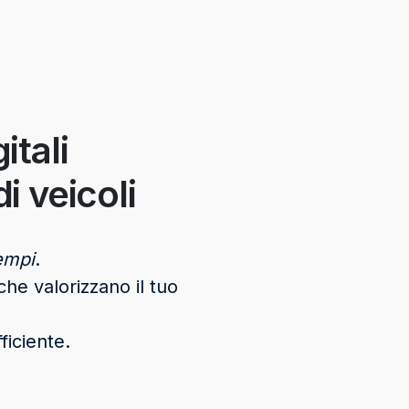
itali
i veicoli
empi
.
che valorizzano il tuo
ficiente.