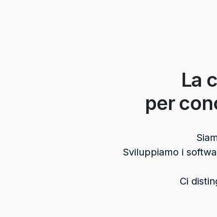
La c
per conc
Siam
Sviluppiamo i softwar
Ci disti