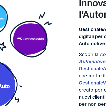
Innov
l’Aut
GestionaleA
digitali per
Automotive
Scopri la
co
Automotive
Gestionale
che mette il
Gestionale
creato per co
nuovi client
per non per