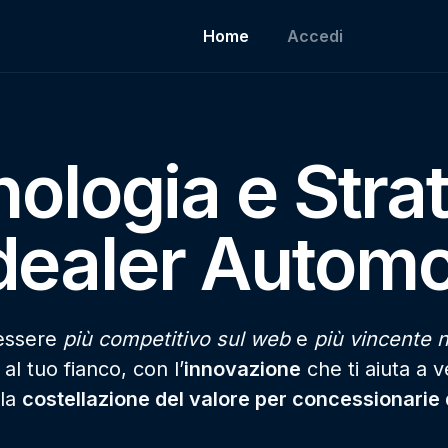
Home
Accedi
ologia e Stra
dealer Automo
 essere
più competitivo sul web
e
più vincente n
l tuo fianco, con l’
innovazione
che ti aiuta a 
 la
costellazione del valore per concessionarie d